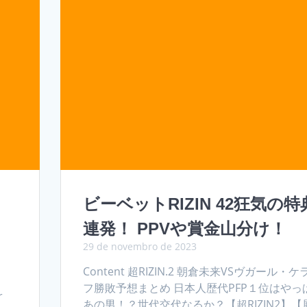
ビーベットRIZIN 42狂気の特
連発！ PPVや賞金山分け！
29 de novembro de 2023
Content 超RIZIN.2 朝倉未来VSヴガール・ケ
フ勝敗予想まとめ 日本人歴代PFP１位はやっ
r
あの男！？世代交代なるか？【超RIZIN2】【