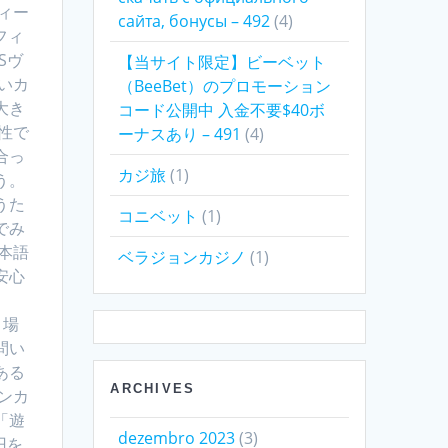
ィー
сайта, бонусы – 492
(4)
フィ
Sヴ
【当サイト限定】ビーベット
いカ
（BeeBet）のプロモーション
大き
コード公開中 入金不要$40ボ
性で
ーナスあり – 491
(4)
合っ
カジ旅
(1)
う。
うた
コニベット
(1)
でみ
本語
ベラジョンカジノ
(1)
安心
し、場
問い
ある
ARCHIVES
ンカ
「遊
dezembro 2023
(3)
円を