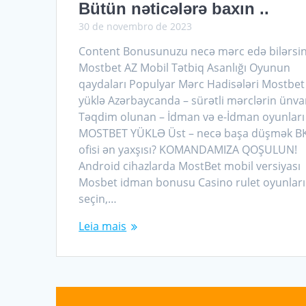
Bütün nəticələrə baxın ..
30 de novembro de 2023
Content Bonusunuzu necə mərc edə bilərsin
Mostbet AZ Mobil Tətbiq Asanlığı Oyunun
qaydaları Populyar Mərc Hadisələri Mostbet
yüklə Azərbaycanda – sürətli mərclərin ünva
Təqdim olunan – İdman və e-İdman oyunları
MOSTBET YÜKLƏ Üst – necə başa düşmək B
ofisi ən yaxşısı? KOMANDAMIZA QOŞULUN!
Android cihazlarda MostBet mobil versiyası
Mosbet idman bonusu Casino rulet oyunları
seçin,…
Leia mais