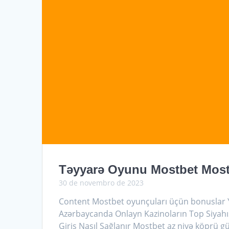
Təyyarə Oyunu Mostbet Most
30 de novembro de 2023
Content Mostbet oyunçuları üçün bonuslar Ye
Azərbaycanda Onlayn Kazinoların Top Siyahı
Giriş Nasıl Sağlanır Mostbet az niyə köprü 