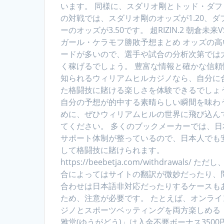
います。 同様に、スダリオ剛とトッド・ダフ
の対戦では、スダリオ剛のオッズが1.20、ダ
ーのオッズが3.50です。 超RIZIN.2 朝倉未来V
ガール・ケラモフ勝敗予想まとめ オッズの高
ードが多いので、選手や試合の分析次第では
く稼げるでしょう。 豊富な情報と確かな信頼
知られるウィリアムヒルカジノなら、自分に
た格闘技に賭ける楽しさを体験できるでしょ
自分の予想が的中する素晴らしい瞬間を味わ
めに、ぜひウィリアムヒルの世界に飛び込ん
てください。 多くのブックメーカーでは、日
サポート体制が整っているので、日本人でも
して格闘技に賭けられます。
https://beebetja.com/withdrawals/ ただ
合によってはサイトの翻訳が微妙だったり、
合わせは日本語非対応だったりするケースも
ため、注意が必要です。 たとえば、オンライ
ジノとスポーツベッティングを両方楽しめる
雅堂(ゆうがどう)」は入金不要ボーナス3500