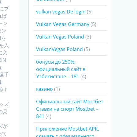
ょ
にプ
vulkan vegas De login
(6)
れば
ーン
Vulkan Vegas Germany
(5)
ゼン
Vulkan Vegas Poland
(3)
Nを
を入
VulkanVegas Poland
(5)
に入
IN
бонусы до 250%,
ょ
официальный сайт в
選手
Узбекистане – 181
(4)
ま
казино
(1)
賭け
。
Официальный сайт Мостбет
オッズ
Ставки на спорт Mostbet –
の見
841
(4)
ラ
ズが
Приложение Mostbet APK,
って
скачать с официального