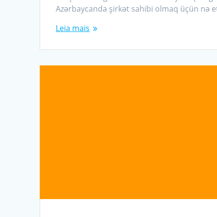
Azərbaycanda şirkət sahibi olmaq üçün nə et
Leia mais