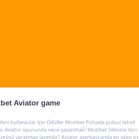
bet Aviator game
ni Kullanıcılar İçin Ödüller Mostbet Polsada pulsuz tehsil
sı Aviator oyununda necə qazanmalı? Mostbet Sitesine Vpn I
güzgüsü yaratmaq lazımdır? Aviator azerbaycanda en yaxsi o