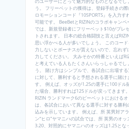
のユーザーにとって魅力的なものとなるでし
う。 フリーベットの獲得は、登録手続きの際
ロモーションコード『10SPORTS』を入力す
可能です。 BeeBetとRIZINのコラボキャンペ
では、新規登録者にフリーベット$10がプレ
トされます。 日本の総合格闘技と言えばRIZI
思い浮かべる人が多いでしょう。 このコード
力しないとボーナスが貰えないので、忘れず
力してください。 大みそかの特番といえばRIZ
と考えている人もたくさんいらっしゃるでし
う。 賭け方はシンプルで、各試合に出場する
に対して、勝利すると予想される選手に賭け
す。 例えば、オッズが1.25の選手に100ドル
た場合、勝利すれば125ドルが戻ってきます
RIZIN ランドマーク6のビーベットにおける
は、各試合において異なる選手に対する勝利
込みを示しています。 例えば、所 英男対ア
ン“ヒロ”ヤマニハの試合では、所 英男のオッ
3.20、対照的にヤマニハのオッズは1.25とな