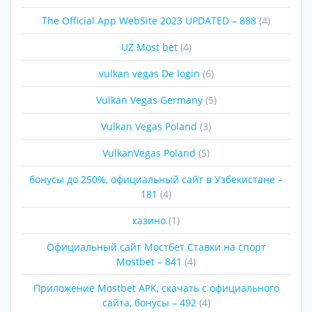
The Official App WebSite 2023 UPDATED – 888
(4)
UZ Most bet
(4)
vulkan vegas De login
(6)
Vulkan Vegas Germany
(5)
Vulkan Vegas Poland
(3)
VulkanVegas Poland
(5)
бонусы до 250%, официальный сайт в Узбекистане –
181
(4)
казино
(1)
Официальный сайт Мостбет Ставки на спорт
Mostbet – 841
(4)
Приложение Mostbet APK, скачать с официального
сайта, бонусы – 492
(4)