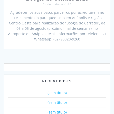
18 de maio de 2017
Agradecemos aos nossos parceiros por acreditarem no
crescimento do paraquedismo em Anápolis e região
Centro-Oeste para realização do “Boogie do Cerrado”, de
03 a 05 de agosto (próximo final de semana), no
Aeroporto de Anápolis. Mais informações por telefone ou
Whatsapp: (62) 98320-9260
RECENT POSTS
(sem título)
(sem título)
(sem título)