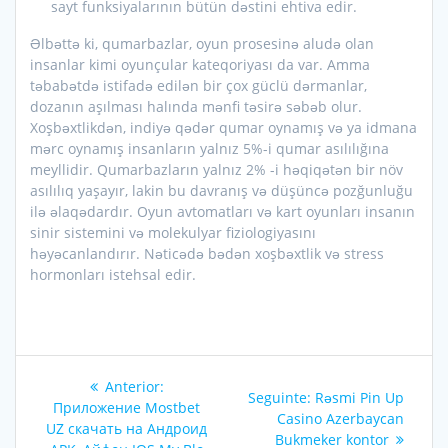
sayt funksiyalarının bütün dəstini ehtiva edir.
Əlbəttə ki, qumarbazlar, oyun prosesinə aludə olan
insanlar kimi oyunçular kateqoriyası da var. Amma
təbabətdə istifadə edilən bir çox güclü dərmanlar,
dozanın aşılması halında mənfi təsirə səbəb olur.
Xoşbəxtlikdən, indiyə qədər qumar oynamış və ya idmana
mərc oynamış insanların yalnız 5%-i qumar asılılığına
meyllidir. Qumarbazların yalnız 2% -i həqiqətən bir növ
asılılıq yaşayır, lakin bu davranış və düşüncə pozğunluğu
ilə əlaqədardır. Oyun avtomatları və kart oyunları insanın
sinir sistemini və molekulyar fiziologiyasını
həyəcanlandırır. Nəticədə bədən xoşbəxtlik və stress
hormonları istehsal edir.
Anterior:
Seguinte:
Rəsmi Pin Up
Приложение Mostbet
Casino Azerbaycan
UZ скачать на Андроид
Bukmeker kontor