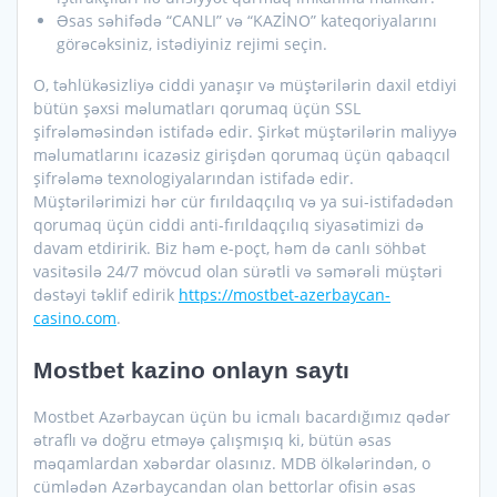
Əsas səhifədə “CANLI” və “KAZİNO” kateqoriyalarını
görəcəksiniz, istədiyiniz rejimi seçin.
O, təhlükəsizliyə ciddi yanaşır və müştərilərin daxil etdiyi
bütün şəxsi məlumatları qorumaq üçün SSL
şifrələməsindən istifadə edir. Şirkət müştərilərin maliyyə
məlumatlarını icazəsiz girişdən qorumaq üçün qabaqcıl
şifrələmə texnologiyalarından istifadə edir.
Müştərilərimizi hər cür fırıldaqçılıq və ya sui-istifadədən
qorumaq üçün ciddi anti-fırıldaqçılıq siyasətimizi də
davam etdiririk. Biz həm e-poçt, həm də canlı söhbət
vasitəsilə 24/7 mövcud olan sürətli və səmərəli müştəri
dəstəyi təklif edirik
https://mostbet-azerbaycan-
casino.com
.
Mostbet kazino onlayn saytı
Mostbet Azərbaycan üçün bu icmalı bacardığımız qədər
ətraflı və doğru etməyə çalışmışıq ki, bütün əsas
məqamlardan xəbərdar olasınız. MDB ölkələrindən, o
cümlədən Azərbaycandan olan bettorlar ofisin əsas