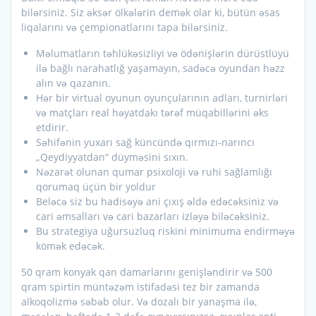
bilərsiniz. Siz əksər ölkələrin demək olar ki, bütün əsas
liqalarını və çempionatlarını tapa bilərsiniz.
Məlumatların təhlükəsizliyi və ödənişlərin dürüstlüyü
ilə bağlı narahatlığ yaşamayın, sadəcə oyundan həzz
alın və qazanın.
Hər bir virtual oyunun oyunçularının adları, turnirləri
və matçları real həyatdakı tərəf müqabillərini əks
etdirir.
Səhifənin yuxarı sağ küncündə qırmızı-narıncı
„Qeydiyyatdan“ düyməsini sıxın.
Nəzarət olunan qumar psixoloji və ruhi sağlamlığı
qorumaq üçün bir yoldur
Beləcə siz bu hadisəyə ani çıxış əldə edəcəksiniz və
cari əmsalları və cari bazarları izləyə biləcəksiniz.
Bu strategiya uğursuzluq riskini minimuma endirməyə
kömək edəcək.
50 qram konyak qan damarlarını genişləndirir və 500
qram spirtin müntəzəm istifadəsi tez bir zamanda
alkoqolizmə səbəb olur. Və dozalı bir yanaşma ilə,