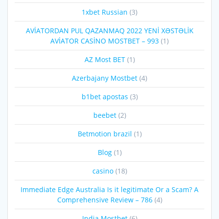
1xbet Russian
(3)
AVİATORDAN PUL QAZANMAQ 2022 YENİ XƏSTƏLİK
AVİATOR CASİNO MOSTBET – 993
(1)
AZ Most BET
(1)
Azerbajany Mostbet
(4)
b1bet apostas
(3)
beebet
(2)
Betmotion brazil
(1)
Blog
(1)
casino
(18)
Immediate Edge Australia Is it legitimate Or a Scam? A
Comprehensive Review – 786
(4)
India Mostbet
(6)