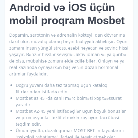
Android və İOS üçün
mobil proqram Mosbet
Dopamin, serotonin və adrenalin kokteyli qan dövranına
daxil olur, müvafiq olaraq beyin fəaliyyəti aktivləşir. Oyun
zamanı insan yüngül stress, əsəbi həyəcan və sevinc hissi
yaşayır. Bənzər hisslər sevişmə, aktiv idman və ya qəribə
də olsa, mübahisə zamanı əldə edilə bilər. Onlayn və ya
real kazinoda oynayarkən baş verən dozalı hormonal
artımlar faydalıdır.
Doğru yuvanı daha tez tapmaq üçün kataloq
filtrlərindən istifadə edin.
Mostbet az 45 -da canlı mərc bölməsi xoş təəssürat
yaradır.
Mostbet AZ-45 yeni istifadəçilər üçün böyük bonuslar
və promosyonlar təklif etməklə xoş oyun təcrübəsi
təqdim edir.
Ümumiyyətlə, dozalı qumar MOST BET-in faydalarını
“psixoloji rahatlama” ifadəsi ilə təsvir etmək olar.