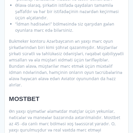
Əlavə olaraq, şirkətin istifadə qaydaları tamamilə
şəffafdır və hər bir istifadəçinin nəzərdən keçirməsi
üçün əlçatandır.
“İdman hadisələri” bölməsində siz qarşıdan gələn
oyunlara mərc edə bilərsiniz.
Bukmeker kontoru Azərbaycanın ən yaxşı mərc oyun
şirkətlərindən biri kimi şöhrət qazanmışdır. Müştərilər
şirkəti sürətli və təhlükəsiz ödənişləri, rəqabət qabiliyyətli
əmsalları və əla müştəri xidməti üçün tərifləyiblər.
Bundan əlavə, müştərilər mərc etmək üçün müxtəlif
idman növlərindən, həmçinin onların oyun təcrübələrinə
əlavə həyəcan əlavə edən Aviator oyunundan da həzz
alırlar.
MOSTBET
Ən yaxşı qiymətlər əlamətdar matçlar üçün yekunlar,
nəticələr və maneələr bazarında axtarılmalıdır. Mostbet
az 45 -da canlı mərc bölməsi xoş təəssürat yaradır. O,
yaxşı qurulmuşdur və real vaxtda mərc etməyi