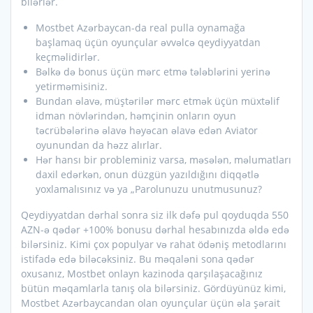
bilərlər.
Mostbet Azərbaycan-da real pulla oynamağa
başlamaq üçün oyunçular əvvəlcə qeydiyyatdan
keçməlidirlər.
Bəlkə də bonus üçün mərc etmə tələblərini yerinə
yetirməmisiniz.
Bundan əlavə, müştərilər mərc etmək üçün müxtəlif
idman növlərindən, həmçinin onların oyun
təcrübələrinə əlavə həyəcan əlavə edən Aviator
oyunundan da həzz alırlar.
Hər hansı bir probleminiz varsa, məsələn, məlumatları
daxil edərkən, onun düzgün yazıldığını diqqətlə
yoxlamalısınız və ya „Parolunuzu unutmusunuz?
Qeydiyyatdan dərhal sonra siz ilk dəfə pul qoyduqda 550
AZN-ə qədər +100% bonusu dərhal hesabınızda əldə edə
bilərsiniz. Kimi çox populyar və rahat ödəniş metodlarını
istifadə edə biləcəksiniz. Bu məqaləni sona qədər
oxusanız, Mostbet onlayn kazinoda qarşılaşacağınız
bütün məqamlarla tanış ola bilərsiniz. Gördüyünüz kimi,
Mostbet Azərbaycandan olan oyunçular üçün əla şərait