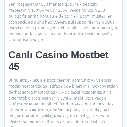
Yeni başlayanlar 550 manata qədər ilk depozit
məbləğinin 100%-i və ya 125%-i vəcasino üçün 250
pulsuz fırlanma bonusu əldə edirlər. Daimi müştərilər
cashback, ad günü hədiyyələri, pulsuz spinlər və pulsuz
mərclər üçün promosyon kodları alır. Solda görünən oyun
menyusunda saytın “Casino” bölməsinə keçin, müvafiq
kateqoriyanı seçin.
Canlı Casino Mostbet
45
Bunu etmək üçün e-poçt, telefon nömrəniz və ya sosial
media hesabınızdan istifadə edə bilərsiniz. Qeydiyyatdan
dərhal sonra mostbet az 45 – da şəxsi hesabınıza giriş
avtomatik olaraq baş verir. Eynilə, mobil versiyadan
istifadə edərkən mobil telefondan şəxsi hesabınıza daxil
olursunuz. Həmçinin, telefon və planşet istifadəçiləri
müştəri tətbiqini yükləyə və saytda qeydiyyat zamanı
göstərilən loqin və şifrə ilə öz hesablarına daxil ola