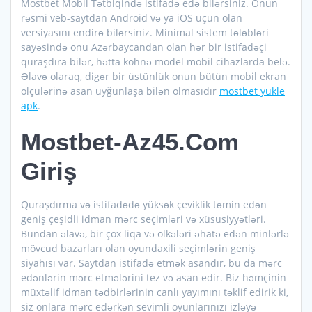
Mostbet Mobil Tətbiqində istifadə edə bilərsiniz. Onun
rəsmi veb-saytdan Android və ya iOS üçün olan
versiyasını endirə bilərsiniz. Minimal sistem tələbləri
sayəsində onu Azərbaycandan olan hər bir istifadəçi
quraşdıra bilər, hətta köhnə model mobil cihazlarda belə.
Əlavə olaraq, digər bir üstünlük onun bütün mobil ekran
ölçülərinə asan uyğunlaşa bilən olmasıdır
mostbet yukle
apk
.
Mostbet-Az45.Com
Giriş
Quraşdırma və istifadədə yüksək çeviklik təmin edən
geniş çeşidli idman mərc seçimləri və xüsusiyyətləri.
Bundan əlavə, bir çox liqa və ölkələri əhatə edən minlərlə
mövcud bazarları olan oyundaxili seçimlərin geniş
siyahısı var. Saytdan istifadə etmək asandır, bu da mərc
edənlərin mərc etmələrini tez və asan edir. Biz həmçinin
müxtəlif idman tədbirlərinin canlı yayımını təklif edirik ki,
siz onlara mərc edərkən sevimli oyunlarınızı izləyə