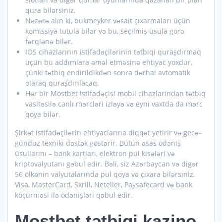
qura bilərsiniz.
Nəzərə alın ki, bukmeyker vəsait çıxarmaları üçün
komissiya tutula bilər və bu, seçilmiş üsula görə
fərqlənə bilər.
IOS cihazlarının istifadəçilərinin tətbiqi quraşdırmaq
üçün bu addımlara əməl etməsinə ehtiyac yoxdur,
çünki tətbiq endirildikdən sonra dərhal avtomatik
olaraq quraşdırılacaq.
Hər bir Mostbet istifadəçisi mobil cihazlarından tətbiq
vasitəsilə canlı mərcləri izləyə və eyni vaxtda da mərc
qoya bilər.
Şirkət istifadəçilərin ehtiyaclarına diqqət yetirir və gecə-
gündüz texniki dəstək göstərir. Bütün əsas ödəniş
üsullarını – bank kartları, elektron pul kisələri və
kriptovalyutanı gəbul edir. Bəli, siz Azərbaycan və digər
56 ölkənin valyutalarında pul qoya və çıxara bilərsiniz.
Visa, MasterCard, Skrill, Neteller, Paysafecard və bank
köçürməsi ilə ödənişləri qəbul edir.
Mostbet tətbiqi kazino