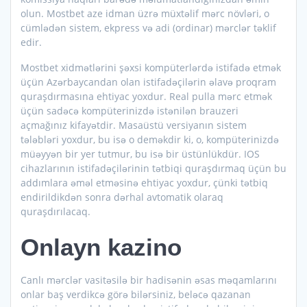
olun. Mostbet aze idman üzrə müxtəlif mərc növləri, o
cümlədən sistem, ekpress və adi (ordinar) mərclər təklif
edir.
Mostbet xidmətlərini şəxsi kompüterlərdə istifadə etmək
üçün Azərbaycandan olan istifadəçilərin əlavə proqram
quraşdırmasına ehtiyac yoxdur. Real pulla mərc etmək
üçün sadəcə kompüterinizdə istənilən brauzeri
açmağınız kifayətdir. Masaüstü versiyanın sistem
tələbləri yoxdur, bu isə o deməkdir ki, o, kompüterinizdə
müəyyən bir yer tutmur, bu isə bir üstünlükdür. IOS
cihazlarının istifadəçilərinin tətbiqi quraşdırmaq üçün bu
addımlara əməl etməsinə ehtiyac yoxdur, çünki tətbiq
endirildikdən sonra dərhal avtomatik olaraq
quraşdırılacaq.
Onlayn kazino
Canlı mərclər vasitəsilə bir hadisənin əsas məqamlarını
onlar baş verdikcə görə bilərsiniz, beləcə qazanan