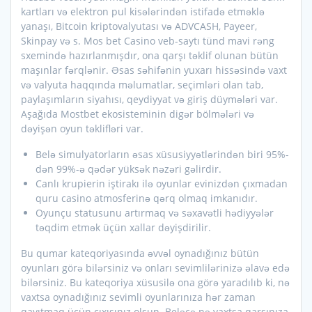
kartları və elektron pul kisələrindən istifadə etməklə
yanaşı, Bitcoin kriptovalyutası və ADVCASH, Payeer,
Skinpay və s. Mos bet Casino veb-saytı tünd mavi rəng
sxemində hazırlanmışdır, ona qarşı təklif olunan bütün
maşınlar fərqlənir. Əsas səhifənin yuxarı hissəsində vaxt
və valyuta haqqında məlumatlar, seçimləri olan tab,
paylaşımların siyahısı, qeydiyyat və giriş düymələri var.
Aşağıda Mostbet ekosisteminin digər bölmələri və
dəyişən oyun təklifləri var.
Belə simulyatorların əsas xüsusiyyətlərindən biri 95%-
dən 99%-ə qədər yüksək nəzəri gəlirdir.
Canlı krupierin iştirakı ilə oyunlar evinizdən çıxmadan
quru casino atmosferinə qərq olmaq imkanıdır.
Oyunçu statusunu artırmaq və səxavətli hədiyyələr
təqdim etmək üçün xallar dəyişdirilir.
Bu qumar kateqoriyasında əvvəl oynadığınız bütün
oyunları görə bilərsiniz və onları sevimlilərinizə əlavə edə
bilərsiniz. Bu kateqoriya xüsusilə ona görə yaradılıb ki, nə
vaxtsa oynadığınız sevimli oyunlarınıza hər zaman
qayıtmaq üçün çıxışınız olsun. Beləcə nə vaxtsa qarşınıza