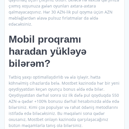
çıxmış xoşunuza gələn oyunları axtara-axtara
qalmayacaqsınız. Hər 30 AZN-lik pul qoyma üçün AZN
məbləğlərdən əlavə pulsuz fırlatmalar da əldə
edəcəksiniz.
Mobil proqramı
haradan yükləyə
bilərəm?
Tətbiq yaxşı optimallaşdırlıb və əla işləyir, hətta
köhnəlmiş cihazlarda belə. Mostbet kazinoda hər bir yeni
qeydiyyatdan keçən oyunçu bonus əldə edə bilər.
Qeydiyyatdan dərhal sonra siz ilk dəfə pul qoyduqda 550
AZN-ə qədər +100% bonusu dərhal hesabınızda əldə edə
bilərsiniz. Kimi çox populyar və rahat ödəniş metodlarını
istifadə edə biləcəksiniz. Bu məqaləni sona qədər
oxusanız, Mostbet onlayn kazinoda qarşılaşacağınız
bütün məqamlarla tanış ola bilərsiniz.