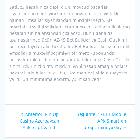
Sadəcə hesabınıza daxil olun, mövcud bazarlar
siyahısından istədiyiniz idman növünü seçin və təklif
olunan əmsallar siyahısından mərcinizi seçin. Siz
mərcinizi təsdiqlədikdən sonra mərciniz avtomatik olaraq
hesabınızın balansından çıxılacaq. Bunu daha da
asanlaşdırmaq üçün AZ-45 Bet Builder və Cash Out kimi
bir neçə faydalı alət təklif edir. Bet Builder ilə siz müxtəlif
əmsallarla müxtəlif seçimləri bir mərc kuponunda
birləşdirərək fərdi mərclər yarada bilərsiniz. Cash Out ilə
siz mərclərinizi bitməmişdən əvvəl hesablamaqla onlara
nəzarət edə bilərsiniz – bu, sizə mənfəət əldə etməyə və
ya itkiləri minimuma endirməyə imkan verir!
Anterior:
Pin Up
Seguinte:
1XBET Mobile
Casino Azerbaycan
APK Smartfon
Yukle apk & Indi
proqramını yükləy