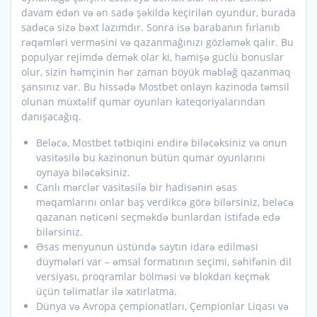
davam edən və ən sadə şəkildə keçirilən oyundur, burada
sadəcə sizə bəxt lazımdır. Sonra isə barabanın fırlanıb
rəqəmləri verməsini və qazanmağınızı gözləmək qalır. Bu
populyar rejimdə demək olar ki, həmişə güclü bonuslar
olur, sizin həmçinin hər zaman böyük məbləğ qazanmaq
şansınız var. Bu hissədə Mostbet onlayn kazinoda təmsil
olunan müxtəlif qumar oyunları kateqoriyalarından
danışacağıq.
Beləcə, Mostbet tətbiqini endirə biləcəksiniz və onun
vasitəsilə bu kazinonun bütün qumar oyunlarını
oynaya biləcəksiniz.
Canlı mərclər vasitəsilə bir hadisənin əsas
məqamlarını onlar baş verdikcə görə bilərsiniz, beləcə
qazanan nəticəni seçməkdə bunlardan istifadə edə
bilərsiniz.
Əsas menyunun üstündə saytın idarə edilməsi
düymələri var – əmsal formatının seçimi, səhifənin dil
versiyası, proqramlar bölməsi və blokdan keçmək
üçün təlimatlar ilə xatırlatma.
Dünya və Avropa çempionatları, Çempionlar Liqası və