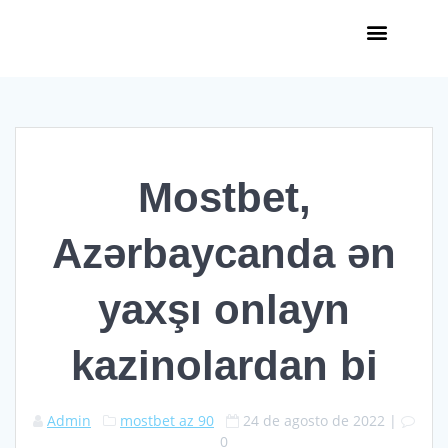
Curso de Paraquedismo
Skydive Cerrado
Mostbet,
Azərbaycanda ən
yaxşı onlayn
kazinolardan bi
Admin
mostbet az 90
24 de agosto de 2022
|
0