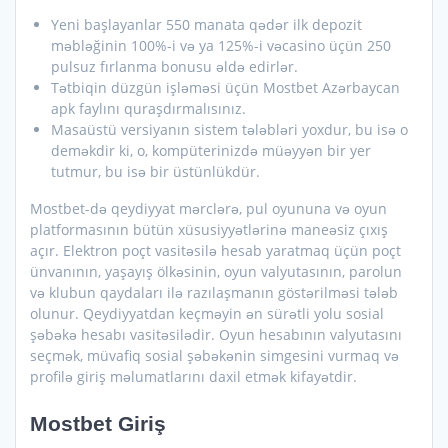
Yeni başlayanlar 550 manata qədər ilk depozit
məbləğinin 100%-i və ya 125%-i vəcasino üçün 250
pulsuz fırlanma bonusu əldə edirlər.
Tətbiqin düzgün işləməsi üçün Mostbet Azərbaycan
apk faylını quraşdırmalısınız.
Masaüstü versiyanın sistem tələbləri yoxdur, bu isə o
deməkdir ki, o, kompüterinizdə müəyyən bir yer
tutmur, bu isə bir üstünlükdür.
Mostbet-də qeydiyyat mərclərə, pul oyununa və oyun
platformasının bütün xüsusiyyətlərinə maneəsiz çıxış
açır. Elektron poçt vasitəsilə hesab yaratmaq üçün poçt
ünvanının, yaşayış ölkəsinin, oyun valyutasının, parolun
və klubun qaydaları ilə razılaşmanın göstərilməsi tələb
olunur. Qeydiyyatdan keçməyin ən sürətli yolu sosial
şəbəkə hesabı vasitəsilədir. Oyun hesabının valyutasını
seçmək, müvafiq sosial şəbəkənin simgesini vurmaq və
profilə giriş məlumatlarını daxil etmək kifayətdir.
Mostbet Giriş