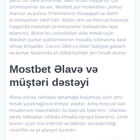
yalnız bir dəfə alına bilər, lakin ondan başqa bir çox
promosyonlar da var. Mostbet pul mükafatları, pulsuz
mərclər və pulsuz fırlanmalarla müvəqqəti və daimi
promosyonlar təklif edir. Bütün yeni və mövcud bonuslar
haqqında məlumatı promosyonlar bölməsində tapa
bilərsiniz. Bütün bu üstünlükləri əldə etmək üçün
Mostbet qumar platformasının müvafiq bölməsinə daxil
olmaq kifayətdir. Casino 2009-cu ildən fəaliyyət göstərir
və qumar bazarında ən etibarlılardan biri hesab olunur.
Mostbet Əlavə və
müştəri dəstəyi
Əlavə olaraq, tətbiqdə oynamağa başlamaq üçün yeni
hesab yaratmağınıza ehtiyac yoxdur. Artıq mövcud olan
hesabınızın məlumatları ilə daxil ola bilərsiniz. İstənilən
yerdə tətbiqdən istifadə etməklə oynaya bilərsiniz, çünki
bunun üçün sizə internet və tətbiqin quraşdırıldığı
smartfon və ya planşet lazımdır.