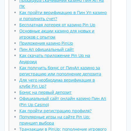
Процедура скачивания казино Пин Ап на
ПК
Как пройти верификацию в Пин Уп казино
и пополнить счет?
Бесплатная лотерея от казино Pin Up
Основные акции казино для новых и
игроков с опытом
Приложения казино PinUp
Пин Ап официальный сайт
Как скачать приложение Pin Up на
Андроид
Как получить бонус от ПинАп казино за
регистрацию или пополнение депозита
Для чего необходима верификация в
клубе Pin Up?
Бонус на первый депозит
Официальный сайт онлайн казино Пин Ап
(Pin Up Casino)
Как пройти регистрацию профиля?
Популярные игры на сайте Pin Up:
принцип выбора
Транзакции в PinUp: пополнение игрового