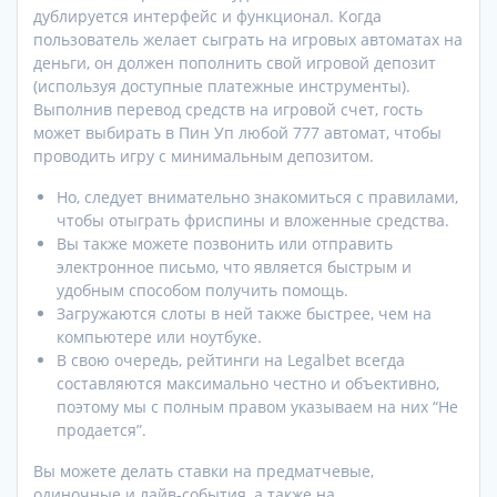
дублируется интерфейс и функционал. Когда
пользователь желает сыграть на игровых автоматах на
деньги, он должен пополнить свой игровой депозит
(используя доступные платежные инструменты).
Выполнив перевод средств на игровой счет, гость
может выбирать в Пин Уп любой 777 автомат, чтобы
проводить игру с минимальным депозитом.
Но, следует внимательно знакомиться с правилами,
чтобы отыграть фриспины и вложенные средства.
Вы также можете позвонить или отправить
электронное письмо, что является быстрым и
удобным способом получить помощь.
Загружаются слоты в ней также быстрее, чем на
компьютере или ноутбуке.
В свою очередь, рейтинги на Legalbet всегда
составляются максимально честно и объективно,
поэтому мы с полным правом указываем на них “Не
продается”.
Вы можете делать ставки на предматчевые,
одиночные и лайв-события, а также на