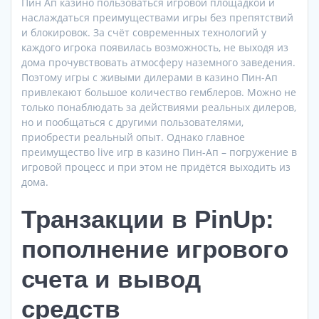
Пин Ап казино пользоваться игровой площадкой и
наслаждаться преимуществами игры без препятствий
и блокировок. За счёт современных технологий у
каждого игрока появилась возможность, не выходя из
дома прочувствовать атмосферу наземного заведения.
Поэтому игры с живыми дилерами в казино Пин-Ап
привлекают большое количество гемблеров. Можно не
только понаблюдать за действиями реальных дилеров,
но и пообщаться с другими пользователями,
приобрести реальный опыт. Однако главное
преимущество live игр в казино Пин-Ап – погружение в
игровой процесс и при этом не придётся выходить из
дома.
Транзакции в PinUp:
пополнение игрового
счета и вывод
средств