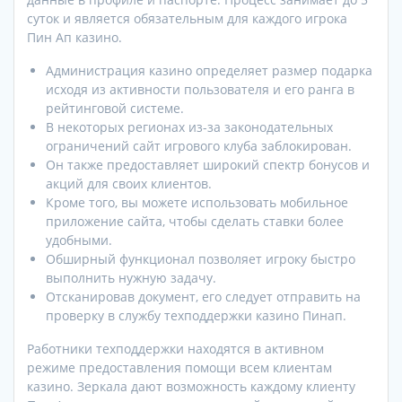
суток и является обязательным для каждого игрока
Пин Ап казино.
Администрация казино определяет размер подарка
исходя из активности пользователя и его ранга в
рейтинговой системе.
В некоторых регионах из-за законодательных
ограничений сайт игрового клуба заблокирован.
Он также предоставляет широкий спектр бонусов и
акций для своих клиентов.
Кроме того, вы можете использовать мобильное
приложение сайта, чтобы сделать ставки более
удобными.
Обширный функционал позволяет игроку быстро
выполнить нужную задачу.
Отсканировав документ, его следует отправить на
проверку в службу техподдержки казино Пинап.
Работники техподдержки находятся в активном
режиме предоставления помощи всем клиентам
казино. Зеркала дают возможность каждому клиенту