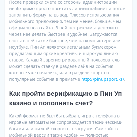
После проверки счета со стороны администрации
необходимо просто посетить личный кабинет и потом
заполнить форму на вывод. Плюсов использования
мобильного приложения, тем не менее, больше, чем
официального сайта. В ней нет рекламы, депозиты
через нее делать быстрее и удобнее. Загружаются
слоты в ней также быстрее, чем на компьютере или
ноутбуке. Пин Ап является легальным букмекером,
предлагающим яркие креативы и широкую линию
ставок. Каждый зарегистрированный пользователь
может сделать ставку в разделе лайв на события,
которые уже начались, или в разделе спорт на
популярные события в прематче
http://pinupsport.kz/
.
Как пройти верификацию в Пин Уп
казино и пополнить счет?
Какой формат не был бы выбран, игра с телефона в
игровые автоматы не сопровождается техническими
багами или низкой скоростью загрузки. Сам сайт в
мобильной версии также удобен — полностью