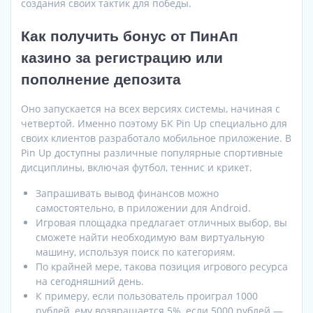
создания своих тактик для победы.
Как получить бонус от ПинАп
казино за регистрацию или
пополнение депозита
Оно запускается на всех версиях системы, начиная с
четвертой. Именно поэтому БК Pin Up специально для
своих клиентов разработало мобильное приложение. В
Pin Up доступны различные популярные спортивные
дисциплины, включая футбол, теннис и крикет.
Запрашивать вывод финансов можно
самостоятельно, в приложении для Android.
Игровая площадка предлагает отличных выбор, вы
сможете найти необходимую вам виртуальную
машину, используя поиск по категориям.
По крайней мере, такова позиция игрового ресурса
на сегодняшний день.
К примеру, если пользователь проиграл 1000
рублей, ему возвращается 5%, если 5000 рублей —