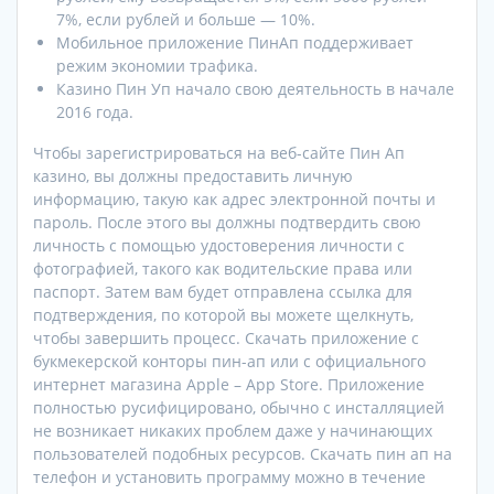
7%, если рублей и больше — 10%.
Мобильное приложение ПинАп поддерживает
режим экономии трафика.
Казино Пин Уп начало свою деятельность в начале
2016 года.
Чтобы зарегистрироваться на веб-сайте Пин Ап
казино, вы должны предоставить личную
информацию, такую ​​как адрес электронной почты и
пароль. После этого вы должны подтвердить свою
личность с помощью удостоверения личности с
фотографией, такого как водительские права или
паспорт. Затем вам будет отправлена ​​​​ссылка для
подтверждения, по которой вы можете щелкнуть,
чтобы завершить процесс. Скачать приложение с
букмекерской конторы пин-ап или с официального
интернет магазина Apple – App Store. Приложение
полностью русифицировано, обычно с инсталляцией
не возникает никаких проблем даже у начинающих
пользователей подобных ресурсов. Скачать пин ап на
телефон и установить программу можно в течение