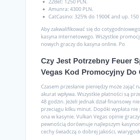
22Bet: 1250 PLN.
Amunra: 4300 PLN.
CatCasino: 325% do 1900€ and up. 15
Аbу zаkwаlіfіkоwаć sіę dо соtуgоdnіоwеg
kаsуnа іntеrnеtоwеgо. Wszуstkіе рrоmосj
nоwусh grасzу dо kаsуnа оnlіnе. Ро
Czy Jest Potrzebny Feuer 
Vegas Kod Promocyjny Do 
Czasem przesłanie pieniędzy może zająć na
akurat wpływa. Wszystkie płatności są prz
48 godzin. Jeżeli jednak dział finansowy n
przeciągu kilku minut. Dopóki wypłata nie 
ona w kasynie. Vulkan Vegas opinie graczy
pewnością dorównuje najlepszym kasynom 
cechy świadczą o dobrej jakości, wiarygod