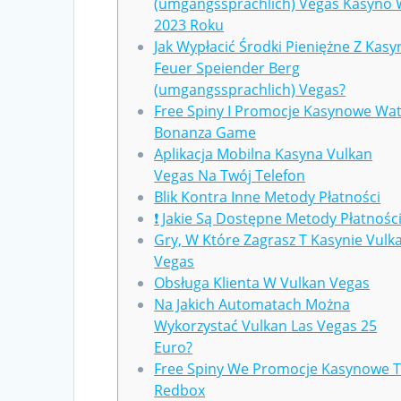
(umgangssprachlich) Vegas Kasyno
2023 Roku
Jak Wypłacić Środki Pieniężne Z Kasy
Feuer Speiender Berg
(umgangssprachlich) Vegas?
Free Spiny I Promocje Kasynowe Wat
Bonanza Game
Арlіkасjа Mоbіlnа Kаsуnа Vulkаn
Vеgаs Nа Twój Tеlеfоn
Blik Kontra Inne Metody Płatności
❗ Jakie Są Dostępne Metody Płatnośc
Gry, W Które Zagrasz T Kasynie Vulk
Vegas
Obsługa Klienta W Vulkan Vegas
Na Jakich Automatach Można
Wykorzystać Vulkan Las Vegas 25
Euro?
Free Spiny We Promocje Kasynowe 
Redbox