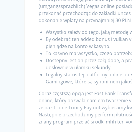
(umgangssprachlich) Vegas online posiada
przekonać przechodząc do zakładki unces
dokonanie wpłaty na przynajmniej 30 PLN
Wszystko zależy od tego, jaką metodę wy
By odebrać ten added bonus i vulkan ve
pieniądze na konto w kasyno.
To kasyno ma wszystko, czego potrzeba
Dostępny jest on przez całą dobę, a pr
dosłownie w ułamku sekundy.
Legalny status tej platformy online pot
Gamingowe, które są synonimem jakośc
Coraz częstszą opcją jest Fast Bank Transf
online, który pozwala nam em tworzenie 
że na stronie Trinity Pay out wybieramy k
Następnie przechodzimy perform płatności
znany program przelać środki mhh ten vou