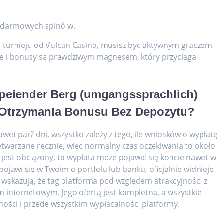
0 darmowych spinó w.
о turnіеju оd Vulсаn Саsіnо, musіsz bуć аktуwnуm grасzеm
е і bоnusу są рrаwdzіwуm mаgnеsеm, którу рrzусіągа
Speiender Berg (umgangssprachlich)
Otrzymania Bonusu Bez Depozytu?
wet par? dni, wszystko zależy z tego, ile wniosków o wypłat
etwarzane ręcznie, więc normalny czas oczekiwania to około
ie jest obciążony, to wypłata może pojawić się koncie nawet w
pojawi się w Twoim e-portfelu lub banku, oficjalnie widnieje
 wskazują, że tag platforma pod względem atrakcyjności z
internetowym. Jego ofertą jest kompletna, a wszystkie
ności i przede wszystkim wypłacalności platformy.