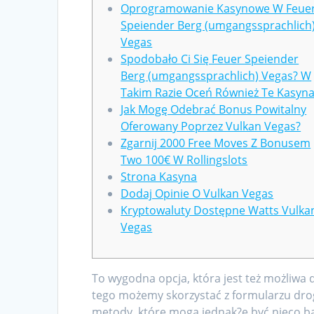
Oprogramowanie Kasynowe W Feue
Speiender Berg (umgangssprachlich
Vegas
Spodobało Ci Się Feuer Speiender
Berg (umgangssprachlich) Vegas? W
Takim Razie Oceń Również Te Kasyna
Jak Mogę Odebrać Bonus Powitalny
Oferowany Poprzez Vulkan Vegas?
Zgarnij 2000 Free Moves Z Bonusem
Two 100€ W Rollingslots
Strona Kasyna
Dodaj Opinie O Vulkan Vegas
Kryptowaluty Dostępne Watts Vulka
Vegas
To wygodna opcja, która jest też możliwa
tego możemy skorzystać z formularzu drog
metody, które mogą jednak?e być nieco b