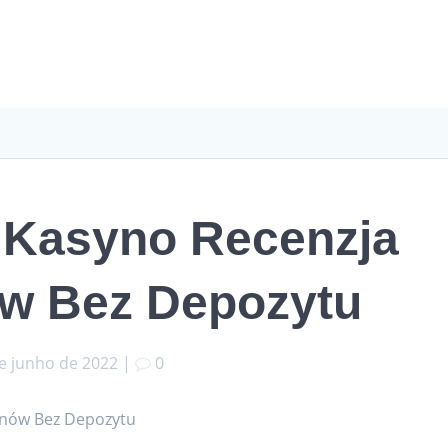
 Kasyno Recenzja
ów Bez Depozytu
e junho de 2022
|
0
inów Bez Depozytu️