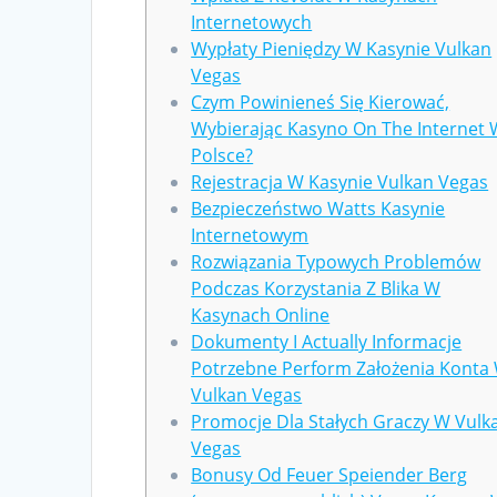
Internetowych
Wypłaty Pieniędzy W Kasynie Vulkan
Vegas
Czym Powinieneś Się Kierować,
Wybierając Kasyno On The Internet
Polsce?
Rejestracja W Kasynie Vulkan Vegas
Bezpieczeństwo Watts Kasynie
Internetowym
Rozwiązania Typowych Problemów
Podczas Korzystania Z Blika W
Kasynach Online
Dokumenty I Actually Informacje
Potrzebne Perform Założenia Konta
Vulkan Vegas
Promocje Dla Stałych Graczy W Vulk
Vegas
Bonusy Od Feuer Speiender Berg