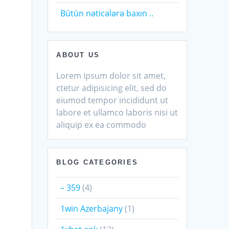
Bütün nəticələrə baxın ..
ABOUT US
Lorem ipsum dolor sit amet,
ctetur adipisicing elit, sed do
eiumod tempor incididunt ut
labore et ullamco laboris nisi ut
aliquip ex ea commodo
BLOG CATEGORIES
– 359
(4)
1win Azerbajany
(1)