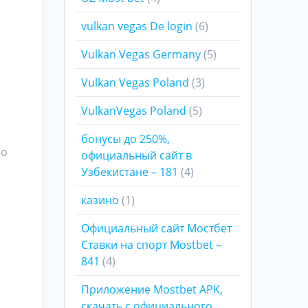
vulkan vegas De login
(6)
Vulkan Vegas Germany
(5)
Vulkan Vegas Poland
(3)
VulkanVegas Poland
(5)
ć
бонусы до 250%,
do
официальный сайт в
Узбекистане – 181
(4)
казино
(1)
Официальный сайт Мостбет
Ставки на спорт Mostbet –
841
(4)
Приложение Mostbet APK,
скачать с официального