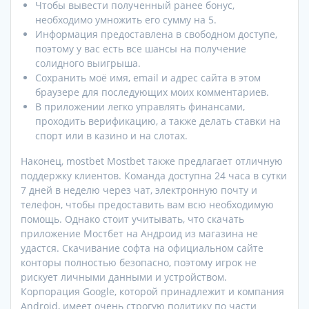
Чтобы вывести полученный ранее бонус,
необходимо умножить его сумму на 5.
Информация предоставлена в свободном доступе,
поэтому у вас есть все шансы на получение
солидного выигрыша.
Сохранить моё имя, email и адрес сайта в этом
браузере для последующих моих комментариев.
В приложении легко управлять финансами,
проходить верификацию, а также делать ставки на
спорт или в казино и на слотах.
Наконец, mostbet Mostbet также предлагает отличную
поддержку клиентов. Команда доступна 24 часа в сутки
7 дней в неделю через чат, электронную почту и
телефон, чтобы предоставить вам всю необходимую
помощь. Однако стоит учитывать, что скачать
приложение Мостбет на Андроид из магазина не
удастся. Скачивание софта на официальном сайте
конторы полностью безопасно, поэтому игрок не
рискует личными данными и устройством.
Корпорация Google, которой принадлежит и компания
Android, имеет очень строгую политику по части