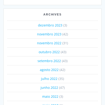
ARCHIVES
dezembro 2023
(3)
novembro 2023
(42)
novembro 2022
(31)
outubro 2022
(43)
setembro 2022
(43)
agosto 2022
(42)
julho 2022
(35)
junho 2022
(47)
maio 2022
(3)