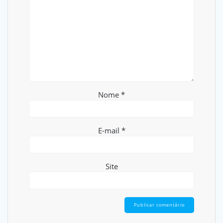
Nome
*
E-mail
*
Site