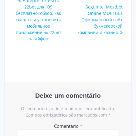
Anterior:
Скачать
22bet для iOS
Seguinte:
Mostbet
бесплатно: обзор, как
Online МОСТБЕТ
скачать и установить
Официальный сайт
мобильное
букмекерской
приложение Бк 22бет
компании и казино
на айфон
Deixe um comentário
O seu endereço de e-mail não será publicado.
Campos obrigatórios são marcados com
*
Comentário
*