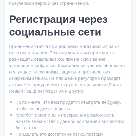
браузерной версии без ограничений.
Регистрация через
социальные сети
Приложения нет в официальных магазинах из-за их
политик и правил. Поэтому компании приходится
размещать отдельные ссылки на скачивание
установочных файлов. Компания регулярно обновляет
и улучшает механизмы защиты и противостоит
хакерским атакам. На площадке регулярно проходят
акции, что приурочены к крупным праздника (Пасха,
Новый Год, Дни Рождения и другие).
Но помните, что вам придется отыграть вейджер,
чтобы выводить средства.
Мостбет фриспины – прекрасная возможность
начать знакомство с данной компанией абсолютно
бесплатно.
Но сделать это достаточно легко, поэтому