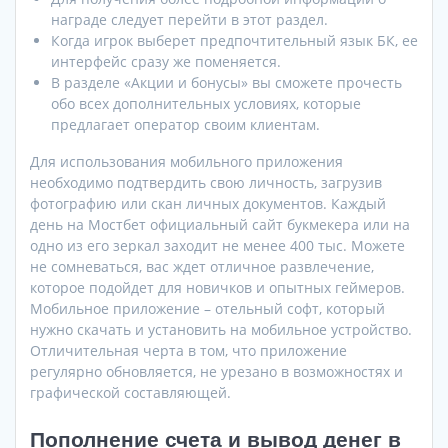
награде следует перейти в этот раздел.
Когда игрок выберет предпочтительный язык БК, ее
интерфейс сразу же поменяется.
В разделе «Акции и бонусы» вы сможете прочесть
обо всех дополнительных условиях, которые
предлагает оператор своим клиентам.
Для использования мобильного приложения
необходимо подтвердить свою личность, загрузив
фотографию или скан личных документов. Каждый
день на Мостбет официальный сайт букмекера или на
одно из его зеркал заходит не менее 400 тыс. Можете
не сомневаться, вас ждет отличное развлечение,
которое подойдет для новичков и опытных геймеров.
Мобильное приложение – отельный софт, который
нужно скачать и установить на мобильное устройство.
Отличительная черта в том, что приложение
регулярно обновляется, не урезано в возможностях и
графической составляющей.
Пополнение счета и вывод денег в