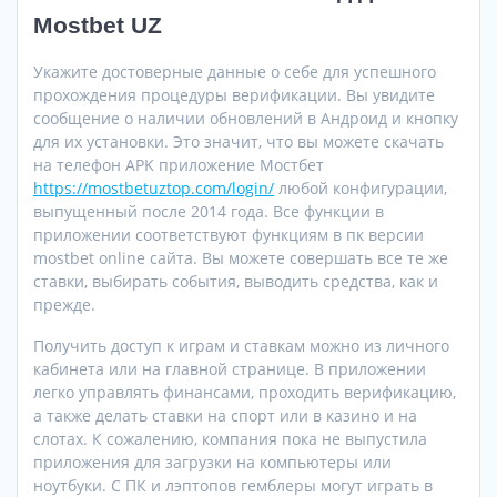
Mostbet UZ
Укажите достоверные данные о себе для успешного
прохождения процедуры верификации. Вы увидите
сообщение о наличии обновлений в Андроид и кнопку
для их установки. Это значит, что вы можете скачать
на телефон APK приложение Мостбет
https://mostbetuztop.com/login/
любой конфигурации,
выпущенный после 2014 года. Все функции в
приложении соответствуют функциям в пк версии
mostbet online сайта. Вы можете совершать все те же
ставки, выбирать события, выводить средства, как и
прежде.
Получить доступ к играм и ставкам можно из личного
кабинета или на главной странице. В приложении
легко управлять финансами, проходить верификацию,
а также делать ставки на спорт или в казино и на
слотах. К сожалению, компания пока не выпустила
приложения для загрузки на компьютеры или
ноутбуки. С ПК и лэптопов гемблеры могут играть в