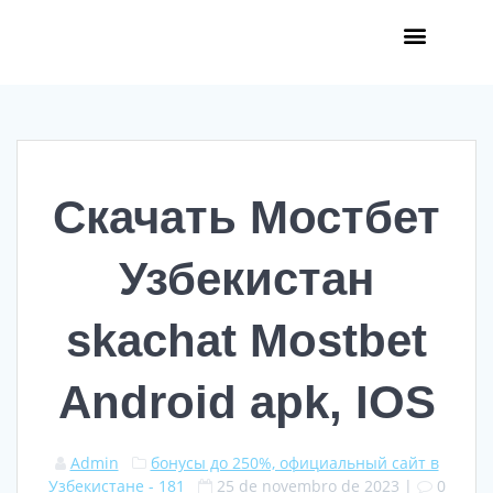
Curso de Paraquedismo
Skydive Cerrado
Скачать Мостбет
Узбекистан
skachat Mostbet
Android apk, IOS
Admin
бонусы до 250%, официальный сайт в
Узбекистане - 181
25 de novembro de 2023
|
0