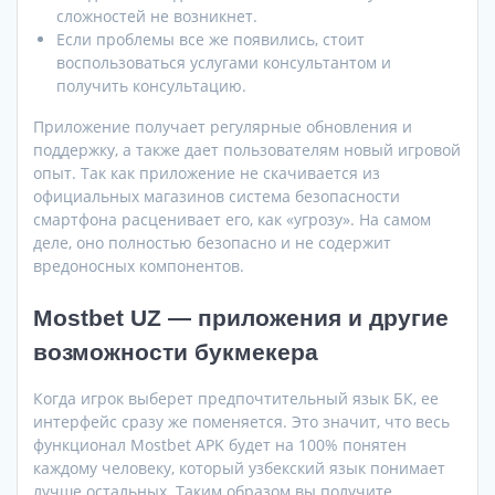
сложностей не возникнет.
Если проблемы все же появились, стоит
воспользоваться услугами консультантом и
получить консультацию.
Приложение получает регулярные обновления и
поддержку, а также дает пользователям новый игровой
опыт. Так как приложение не скачивается из
официальных магазинов система безопасности
смартфона расценивает его, как «угрозу». На самом
деле, оно полностью безопасно и не содержит
вредоносных компонентов.
Mostbet UZ — приложения и другие
возможности букмекера
Когда игрок выберет предпочтительный язык БК, ее
интерфейс сразу же поменяется. Это значит, что весь
функционал Mostbet APK будет на 100% понятен
каждому человеку, который узбекский язык понимает
лучше остальных. Таким образом вы получите