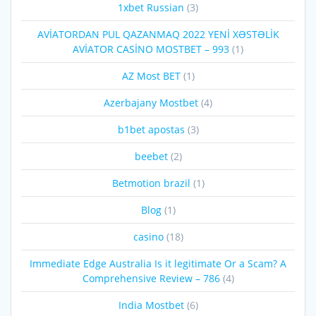
1xbet Russian
(3)
AVİATORDAN PUL QAZANMAQ 2022 YENİ XƏSTƏLİK
AVİATOR CASİNO MOSTBET – 993
(1)
AZ Most BET
(1)
Azerbajany Mostbet
(4)
b1bet apostas
(3)
beebet
(2)
Betmotion brazil
(1)
Blog
(1)
casino
(18)
Immediate Edge Australia Is it legitimate Or a Scam? A
Comprehensive Review – 786
(4)
India Mostbet
(6)