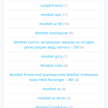
lucky8 France
(1)
mostbet apk
(17)
mostbet az 90
(18)
Mostbet Azerbaycan
(9)
Mostbet Casino: актуальные зеркала на сегодня,
регистрация, вход, скачать – 209
(4)
mostbet giriş
(7)
Mostbet India
(4)
Mostbet Promo Kod Azərbaycanda Mostbet Promosyon
Kodu Hello Passenger – 885
(4)
mostbet uz
(9)
mostbet uz kirish
(5)
Mostbet Uzbekistan
(3)