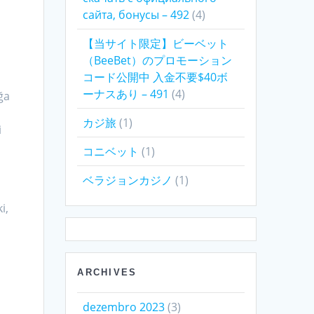
сайта, бонусы – 492
(4)
【当サイト限定】ビーベット
（BeeBet）のプロモーション
コード公開中 入金不要$40ボ
ーナスあり – 491
(4)
ğa
カジ旅
(1)
i
コニベット
(1)
ベラジョンカジノ
(1)
i,
ARCHIVES
dezembro 2023
(3)