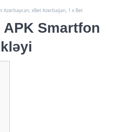
t Azərbaycan, xBet Azerbaijan, 1 x Bet
 APK Smartfon
kləyi