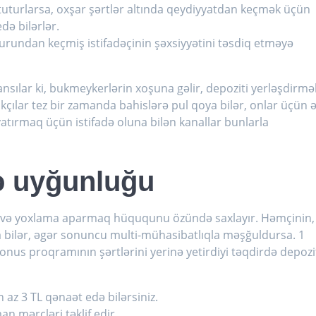
turlarsa, oxşar şərtlər altında qeydiyyatdan keçmək üçün
edə bilərlər.
urundan keçmiş istifadəçinin şəxsiyyətini təsdiq etməyə
ansılar ki, bukmеykеrlərin xoşuna gəlir, depoziti yerləşdirmə
tirakçılar tez bir zamanda bahislərə pul qoya bilər, onlar üçün 
yatırmaq üçün istifadə oluna bilən kanallar bunlarla
və uyğunluğu
əlavə yoxlama aparmaq hüququnu özündə saxlayır. Həmçinin,
 bilər, əgər sonuncu multi-mühasibatlıqla məşğuldursa. 1
us proqramının şərtlərini yerinə yetirdiyi təqdirdə depozi
az 3 TL qənaət edə bilərsiniz.
n mərcləri təklif edir.