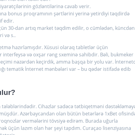
yarətçilərinin gözləntilərinə cavab verir.
a bonus proqramının şərtlərini yerinə yetirdiyi təqdirdə
f edir.
çün 30-dan artıq market təqdim edilir, o cümlədən, küncdən
i və s..
qetmə hazırlamışdır. Xüsusi olaraq tabletlər üçün
r interfeysə və oxşar rəng sxeminə sahibdir. Bəli, bukmeker
eçimi nəzərdən keçirdik, amma başqa bir yolu var. İnternet
ığı tematik İnternet mənbələri var – bu qədər istifadə edib
ulur?
tələblərindədir. Cihazlar sadəcə tətbiqetməni dəstəkləməy
öçmüşdür. Azərbaycandan olan bütün betərlərə 1xBet ofisind
oqnozlar vermələrini tövsiyə edirəm. Burada uğurla
k üçün lazım olan hər şeyi tapdım. Curaçao lisenziyasına