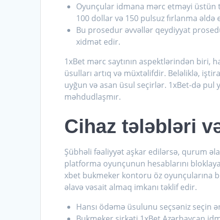
Oyunçular idmana mərc etməyi üstün tu
100 dollar və 150 ​​pulsuz fırlanma əldə 
Bu prosedur əvvəllər qeydiyyat prosed
xidmət edir.
1xBet mərc saytının aspektlərindən biri, h
üsulları artıq və müxtəlifdir. Beləliklə, iş
uyğun və asan üsul seçirlər. 1xBet-də pul 
məhdudlaşmır.
Cihaz tələbləri 
Şübhəli fəaliyyət aşkar edilərsə, qurum 
platforma oyunçunun hesablarını bloklaya
xbet bukmeker kontoru öz oyunçularına bon
əlavə vəsait almaq imkanı təklif edir.
Hansı ödəmə üsulunu seçsəniz seçin ən 
Bukmeker şirkəti 1xBet Azərbaycan idma