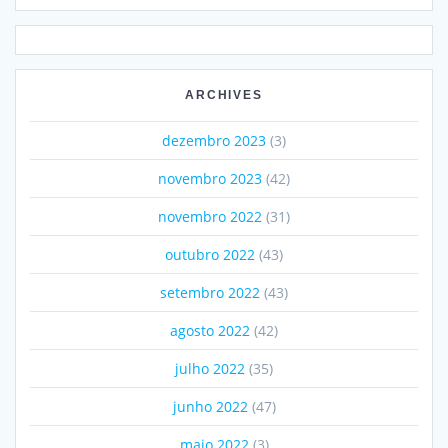
ARCHIVES
dezembro 2023
(3)
novembro 2023
(42)
novembro 2022
(31)
outubro 2022
(43)
setembro 2022
(43)
agosto 2022
(42)
julho 2022
(35)
junho 2022
(47)
maio 2022
(3)